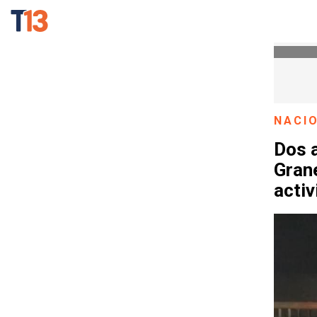
NACI
Dos a
Grane
activ