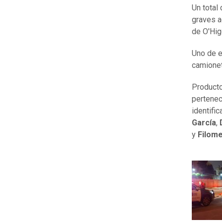
Un total
graves a
de O'Hig
Uno de e
camionet
Producto
pertenec
identifi
García
,
y
Filom