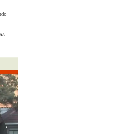
tado
ras