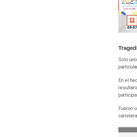
Traged
Solo uno
particul
En el he
resultar
particip
Fueron o
carreter