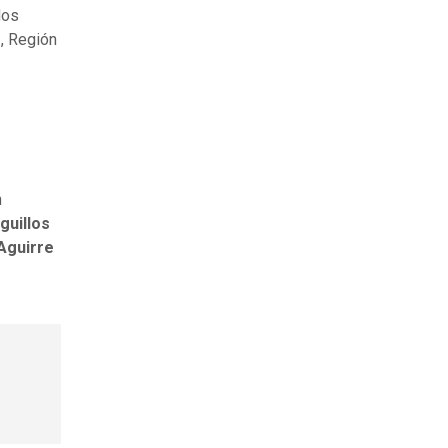
dos
s
, Región
n
guillos
Aguirre