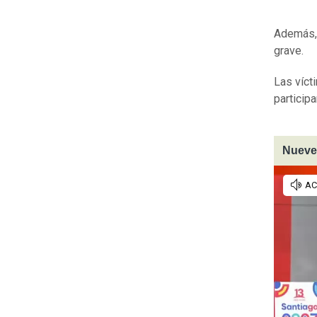
Además, 
grave.
Las víct
particip
Nueve 