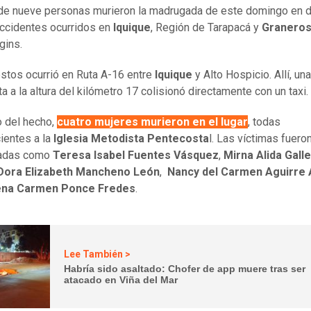
 de nueve personas murieron la madrugada de este domingo en 
ccidentes ocurridos en
Iquique
, Región de Tarapacá y
Granero
gins.
stos ocurrió en Ruta A-16 entre
Iquique
y Alto Hospicio. Allí, una
a a la altura del kilómetro 17 colisionó directamente con un taxi.
 del hecho,
cuatro mujeres murieron en el lugar
, todas
ientes a la
Iglesia Metodista Pentecosta
l. Las víctimas fuero
cadas como
Teresa Isabel Fuentes Vásquez
,
Mirna Alida Galle
Dora Elizabeth Mancheno León
,
Nancy del Carmen Aguirre 
ena Carmen Ponce Fredes
.
Lee También >
Habría sido asaltado: Chofer de app muere tras ser
atacado en Viña del Mar