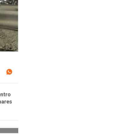
entro
nares