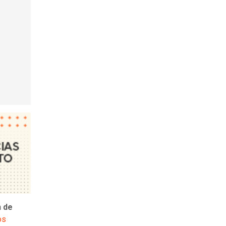
n de
os