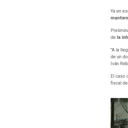
Ya en es
mantien
Prelimin
de
la in
"A la lle
de un do
Iván Reb
El caso 
fiscal d