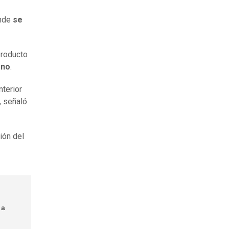
nde
se
producto
ono
.
nterior
, señaló
ión del
 a