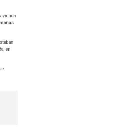
vivienda
rmanas
staban
da, en
ue