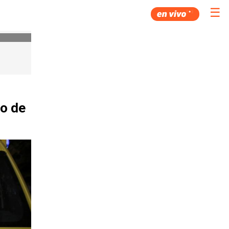
☰
o de