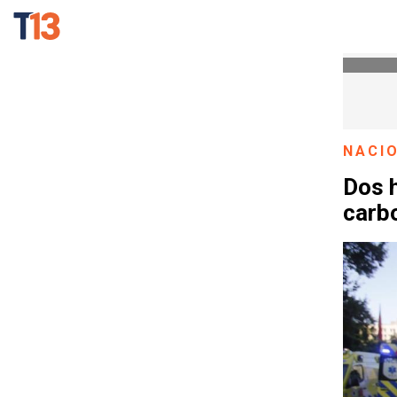
NACI
Dos 
carb