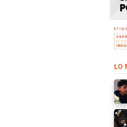
ETIQ
OSO
INHA
LO 