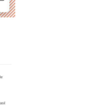
de
asil