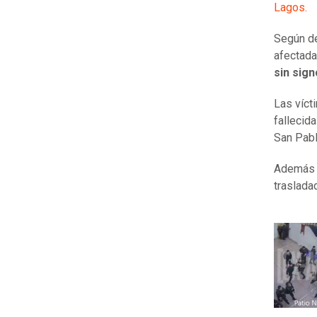
Lagos.
Según de
afectada
sin sign
Las víct
fallecida
San Pab
Además e
traslada