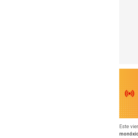
Este vie
monóxid