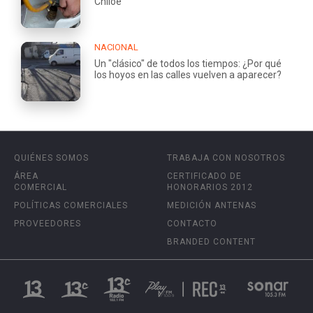
Chiloé
NACIONAL
Un "clásico" de todos los tiempos: ¿Por qué
los hoyos en las calles vuelven a aparecer?
QUIÉNES SOMOS
TRABAJA CON NOSOTROS
ÁREA
CERTIFICADO DE
COMERCIAL
HONORARIOS 2012
POLÍTICAS COMERCIALES
MEDICIÓN ANTENAS
PROVEEDORES
CONTACTO
BRANDED CONTENT