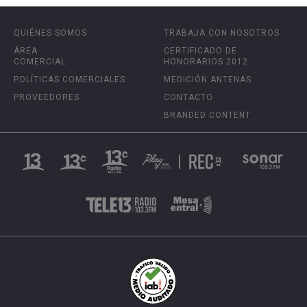
QUIÉNES SOMOS
TRABAJA CON NOSOTROS
ÁREA
CERTIFICADO DE
COMERCIAL
HONORARIOS 2012
POLÍTICAS COMERCIALES
MEDICIÓN ANTENAS
PROVEEDORES
CONTACTO
BRANDED CONTENT