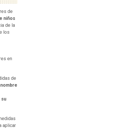
res de
e niños
ia de la
e los
res en
didas de
u nombre
 su
 medidas
 aplicar