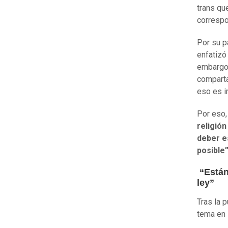
trans qu
correspo
Por su p
enfatizó
embargo,
comparta
eso es i
Por eso,
religió
deber e
posible”
“Están
ley”
Tras la p
tema en 