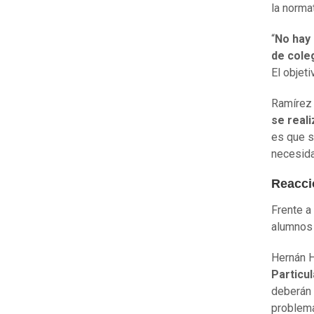
la normat
“
No hay 
de cole
El objeti
Ramírez 
se real
es que s
necesida
Reacci
Frente a
alumnos 
Hernán H
Particu
deberán 
problema