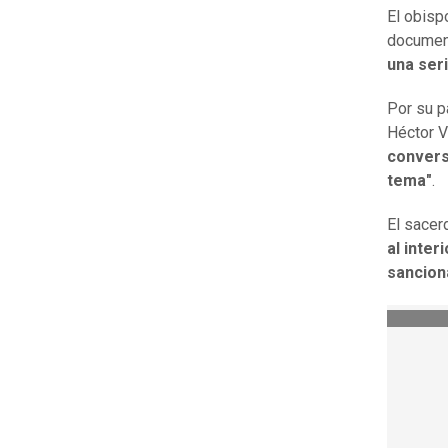
El obisp
documen
una seri
Por su p
Héctor V
convers
tema"
.
El sacer
al inter
sancion