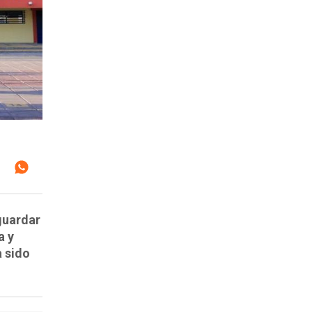
guardar
a y
a sido