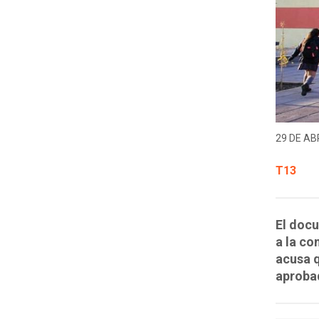
29 DE ABR
T13
El docu
a la co
acusa q
aprobad