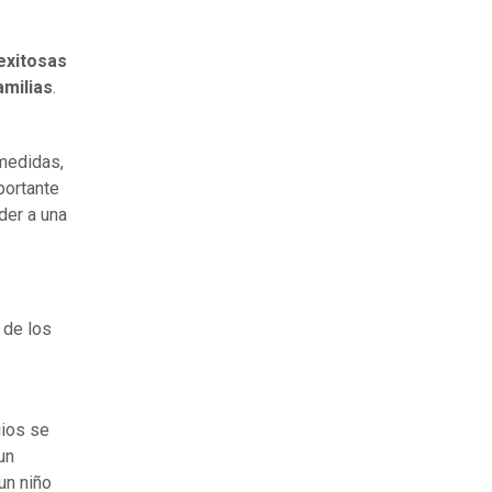
exitosas
milias
.
 medidas,
portante
der a una
 de los
gios se
un
un niño