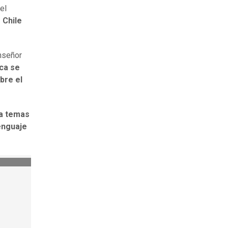
el
 Chile
nseñor
nca se
bre el
la temas
enguaje