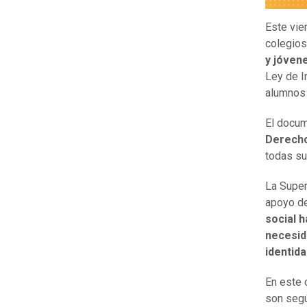
Este vie
colegios 
y jóven
Ley de I
alumnos 
El docum
Derecho
todas su
La Super
apoyo de
social h
necesid
identid
En este 
son segú