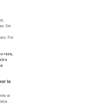
or,
as. Sin
jero. Por
su raza,
stro
na
or la
nte al
ralca.