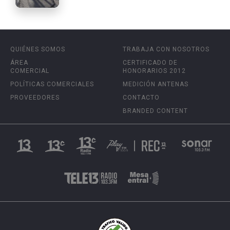
QUIÉNES SOMOS
TRABAJA CON NOSOTROS
ÁREA
CERTIFICADO DE
COMERCIAL
HONORARIOS 2012
POLÍTICAS COMERCIALES
MEDICIÓN ANTENAS
PROVEEDORES
CONTACTO
BRANDED CONTENT