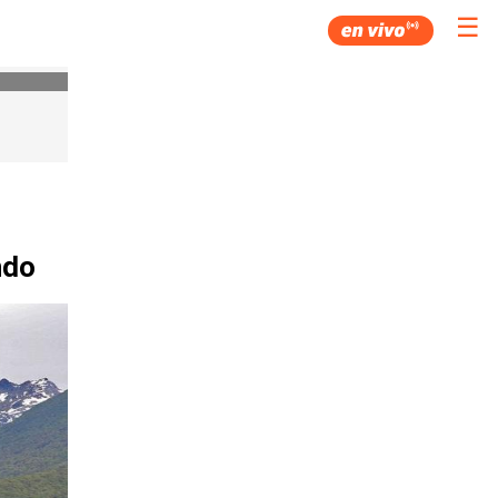
☰
ndo