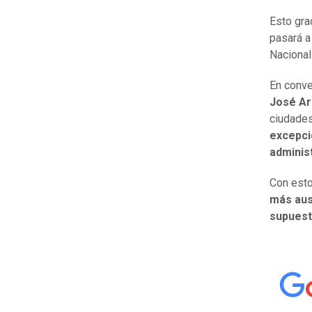
Esto gra
pasará a
Nacional
En conv
José A
ciudade
excepció
administ
Con esto
más aus
supuest