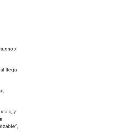
 muchos
al llega
al,
ueblo, y
 a
anzable
”,