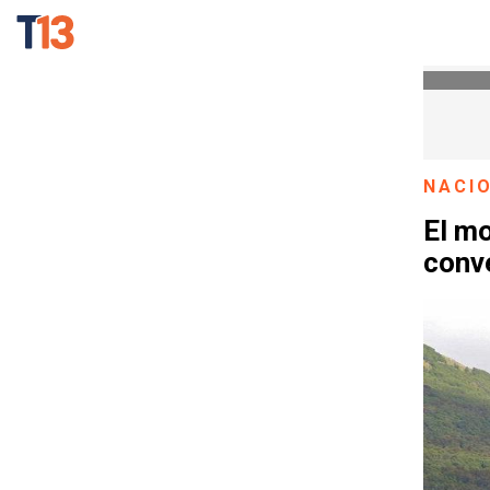
NACI
El mo
conve