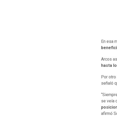
En esa m
benefici
Arcos a
hasta lo
Por otro
señaló q
“Siempre
se veía 
posicio
afirmó S