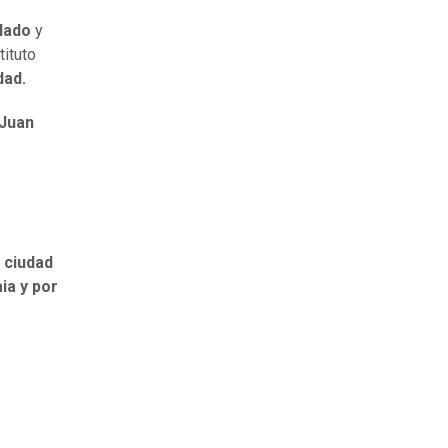
lado
y
tituto
dad.
Juan
a ciudad
ia y por