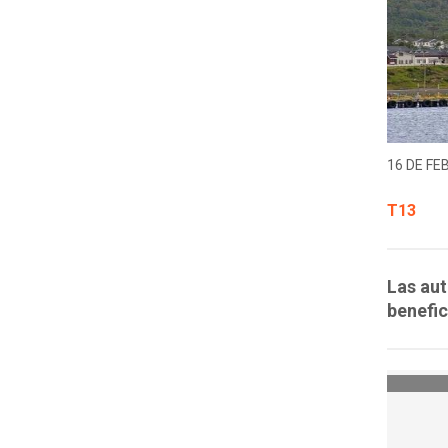
16 DE FE
T13
Las au
benefic