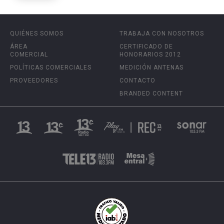
QUIÉNES SOMOS
TRABAJA CON NOSOTROS
ÁREA
CERTIFICADO DE
COMERCIAL
HONORARIOS 2012
POLÍTICAS COMERCIALES
MEDICIÓN ANTENAS
PROVEEDORES
CONTACTO
BRANDED CONTENT