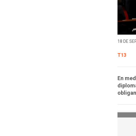
18 DE SE
T13
En medi
diplomá
obligan