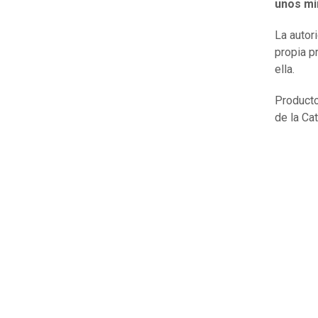
unos mi
La autor
propia p
ella.
Producto
de la Cat