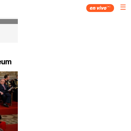
☰
Deum