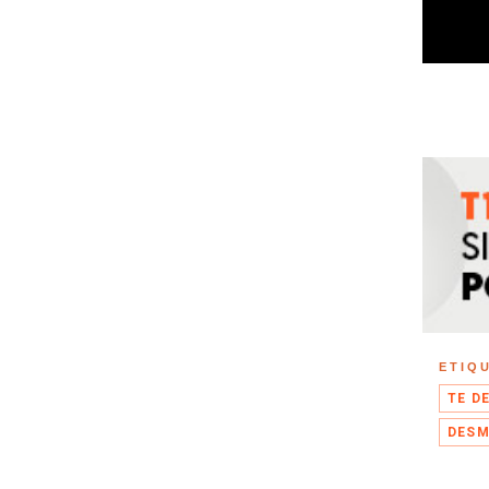
ETIQ
TE D
DES