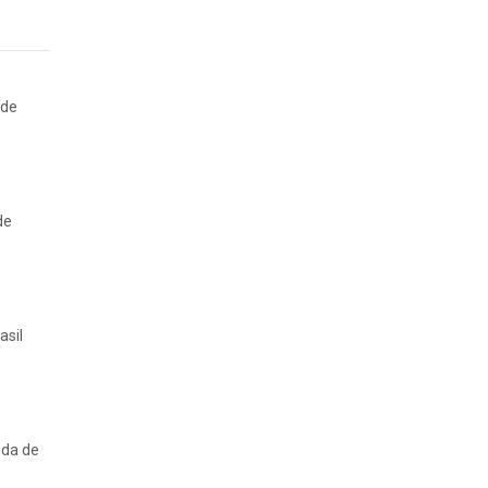
 de
de
asil
nda de