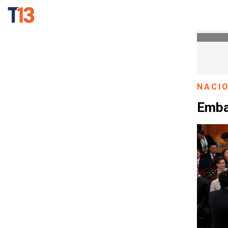
NACI
Emba