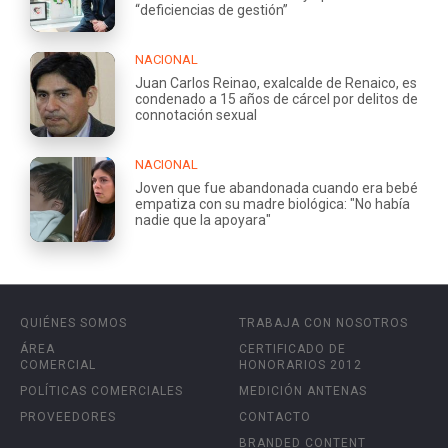
“deficiencias de gestión”
NACIONAL
Juan Carlos Reinao, exalcalde de Renaico, es
condenado a 15 años de cárcel por delitos de
connotación sexual
NACIONAL
Joven que fue abandonada cuando era bebé
empatiza con su madre biológica: "No había
nadie que la apoyara"
QUIÉNES SOMOS
TRABAJA CON NOSOTROS
ÁREA
CERTIFICADO DE
COMERCIAL
HONORARIOS 2012
POLÍTICAS COMERCIALES
MEDICIÓN ANTENAS
PROVEEDORES
CONTACTO
BRANDED CONTENT