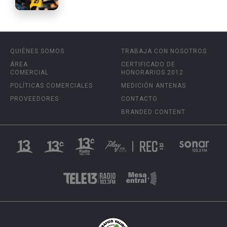
QUIÉNES SOMOS
TRABAJA CON NOSOTROS
ÁREA
CERTIFICADO DE
COMERCIAL
HONORARIOS 2012
POLÍTICAS COMERCIALES
MEDICIÓN ANTENAS
PROVEEDORES
CONTACTO
BRANDED CONTENT