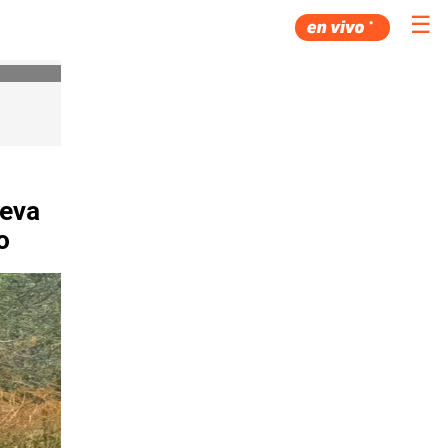
☰
leva
o