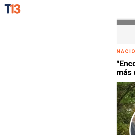
NACI
"Enc
más 