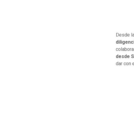
Desde la
diligen
colabora
desde S
dar con 