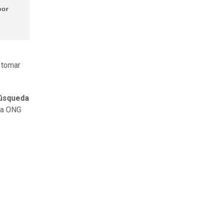
por
 tomar
búsqueda
 la ONG