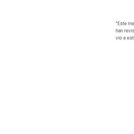
"Este m
han revi
vio a est