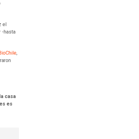
e
z el
y -hasta
BioChile
,
raron
la casa
ces es