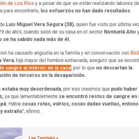
ión de Los Ríos
y a pesar de que se están realizando labores d
 para encontrarlo,
los esfuerzos no han dado resultados.
 de
Luis Miguel Vera Segura (38)
, quien fue visto por última ve
9 de abril, cuando salió de su casa en el sector
Nontuelá Alto
o se ha sabido nada más de él.
ción ha causado angustia en la familia y en conversación con
Bio
a Vera
, hija mayor del hombre extraviada, aseguró que se encont
e sangre al interior de la casa
, por lo que
no descartan la
nción de terceros en la desaparición.
a estaba muy desordenada
, por eso creemos que
pudo haber
s,
ya que lamentablemente
se encontró restos de sangre en 
apá
. Había
cosas rotas, vidrios, cosas dadas vueltas, enton
y extraño
", afirmó.
Lee También >