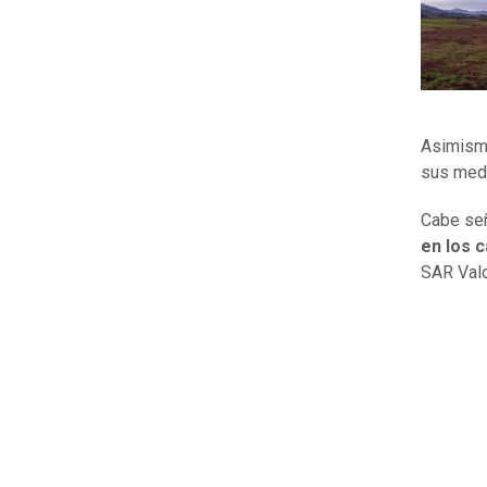
Asimism
sus medi
Cabe señ
en los 
SAR Vald