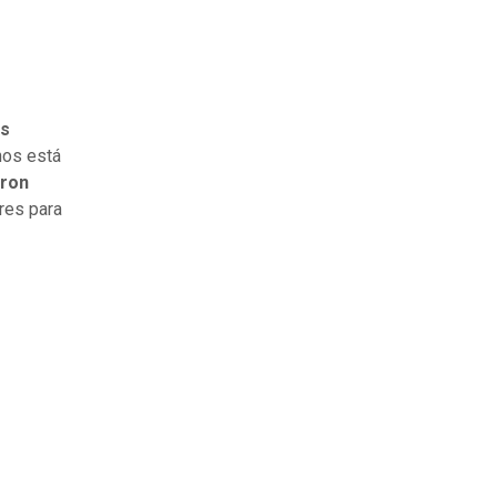
as
 nos está
aron
res para