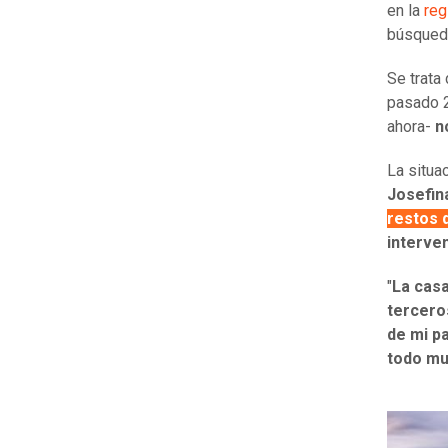
en la
reg
búsqueda
Se trata
pasado 2
ahora-
n
La situa
Josefin
restos d
interve
"
La cas
tercero
de mi p
todo mu