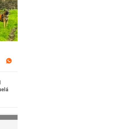
l
uelá