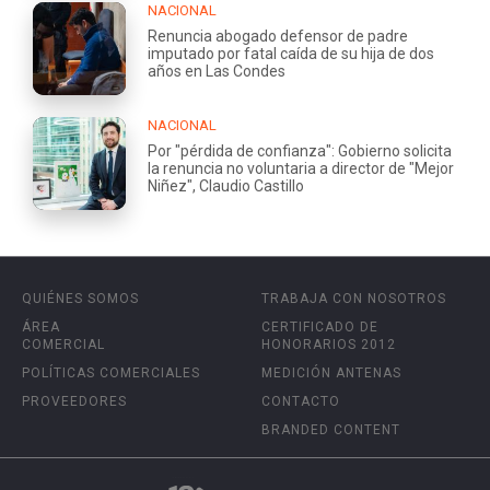
NACIONAL
Renuncia abogado defensor de padre
imputado por fatal caída de su hija de dos
años en Las Condes
NACIONAL
Por "pérdida de confianza": Gobierno solicita
la renuncia no voluntaria a director de "Mejor
Niñez", Claudio Castillo
QUIÉNES SOMOS
TRABAJA CON NOSOTROS
ÁREA
CERTIFICADO DE
COMERCIAL
HONORARIOS 2012
POLÍTICAS COMERCIALES
MEDICIÓN ANTENAS
PROVEEDORES
CONTACTO
BRANDED CONTENT