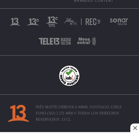
BRANDED CONTENT
INÉS MATTE URREJOLA #0848, SANTIAGO, CHILE
FONO (562) 2 251 4000 © TODOS LOS DERECHOS
RESERVADOS. 13.CL