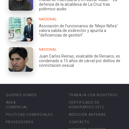
defensa de la alcaldesa de La Cruz tras
polémico audio
NACIONAL
Asociación de Funcionarios de ‘Mejor Niñez’
valora salida de exdirector y apunta a
“deficiencias de gestión”
NACIONAL
Juan Carlos Reinao, exalcalde de Renaico, es
condenado a 15 años de cárcel por delitos de
connotación sexual
QUIÉNES SOMOS
TRABAJA CON NOSOTROS
ÁREA
CERTIFICADO DE
COMERCIAL
HONORARIOS 2012
POLÍTICAS COMERCIALES
MEDICIÓN ANTENAS
PROVEEDORES
CONTACTO