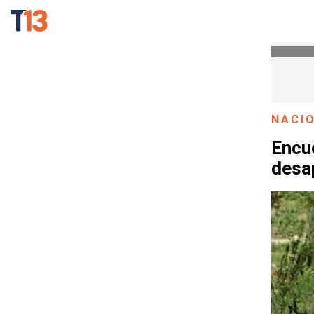
NACI
Encu
desa