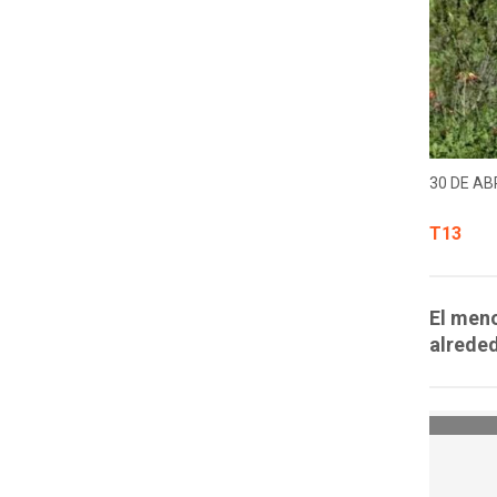
30 DE ABR
T13
El meno
alreded