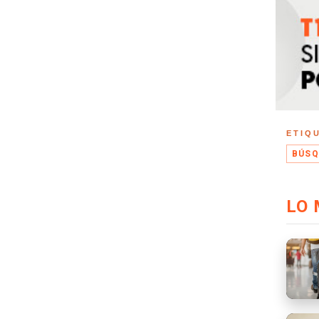
ETIQ
BÚSQ
LO 