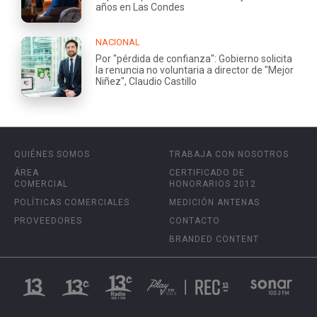
años en Las Condes
NACIONAL
Por "pérdida de confianza": Gobierno solicita
la renuncia no voluntaria a director de "Mejor
Niñez", Claudio Castillo
QUIÉNES SOMOS
TRABAJA CON NOSOTROS
ÁREA
CERTIFICADO DE
COMERCIAL
HONORARIOS 2012
POLÍTICAS COMERCIALES
MEDICIÓN ANTENAS
PROVEEDORES
CONTACTO
BRANDED CONTENT