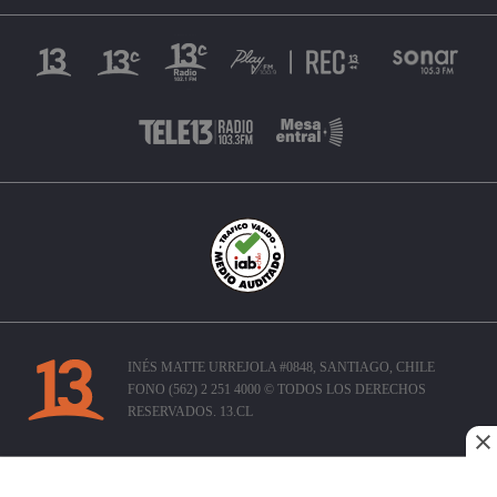
INÉS MATTE URREJOLA #0848, SANTIAGO, CHILE
FONO (562) 2 251 4000 © TODOS LOS DERECHOS
RESERVADOS. 13.CL