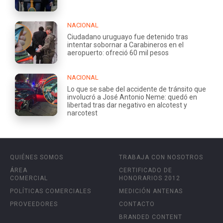
NACIONAL
Ciudadano uruguayo fue detenido tras
intentar sobornar a Carabineros en el
aeropuerto: ofreció 60 mil pesos
NACIONAL
Lo que se sabe del accidente de tránsito que
involucró a José Antonio Neme: quedó en
libertad tras dar negativo en alcotest y
narcotest
QUIÉNES SOMOS
TRABAJA CON NOSOTROS
ÁREA
CERTIFICADO DE
COMERCIAL
HONORARIOS 2012
POLÍTICAS COMERCIALES
MEDICIÓN ANTENAS
PROVEEDORES
CONTACTO
BRANDED CONTENT