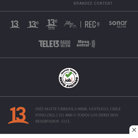
BRANDED CONTENT
INÉS MATTE URREJOLA #0848, SANTIAGO, CHILE
FONO (562) 2 251 4000 © TODOS LOS DERECHOS
RESERVADOS. 13.CL