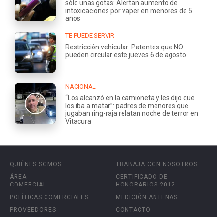
sólo unas gotas: Alertan aumento de
intoxicaciones por vaper en menores de 5
años
TE PUEDE SERVIR
Restricción vehicular: Patentes que NO
pueden circular este jueves 6 de agosto
NACIONAL
“Los alcanzó en la camioneta y les dijo que
los iba a matar”: padres de menores que
jugaban ring-raja relatan noche de terror en
Vitacura
QUIÉNES SOMOS
TRABAJA CON NOSOTROS
ÁREA
CERTIFICADO DE
COMERCIAL
HONORARIOS 2012
POLÍTICAS COMERCIALES
MEDICIÓN ANTENAS
PROVEEDORES
CONTACTO