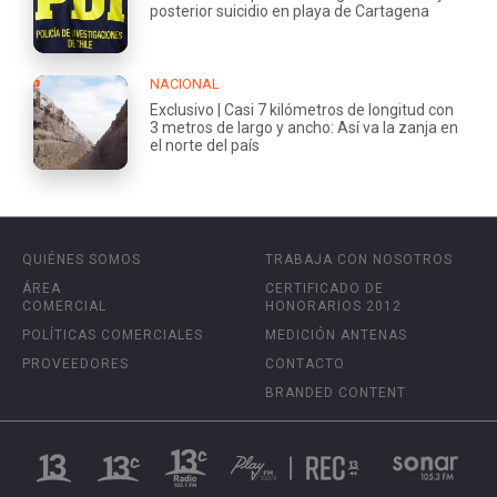
posterior suicidio en playa de Cartagena
NACIONAL
Exclusivo | Casi 7 kilómetros de longitud con
3 metros de largo y ancho: Así va la zanja en
el norte del país
QUIÉNES SOMOS
TRABAJA CON NOSOTROS
ÁREA
CERTIFICADO DE
COMERCIAL
HONORARIOS 2012
POLÍTICAS COMERCIALES
MEDICIÓN ANTENAS
PROVEEDORES
CONTACTO
BRANDED CONTENT