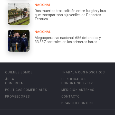
NACIONAL
Dos muertos tras colisión entre furgón y bus
que transportaba a juveniles de Deportes
Temuco
NACIONAL
Megaoperativo nacional: 656 detenidos y
33.887 controles en las primeras horas
QUIÉNES SOMOS
TRABAJA CON NOSOTROS
ÁREA
CERTIFICADO DE
COMERCIAL
HONORARIOS 2012
POLÍTICAS COMERCIALES
MEDICIÓN ANTENAS
PROVEEDORES
CONTACTO
BRANDED CONTENT