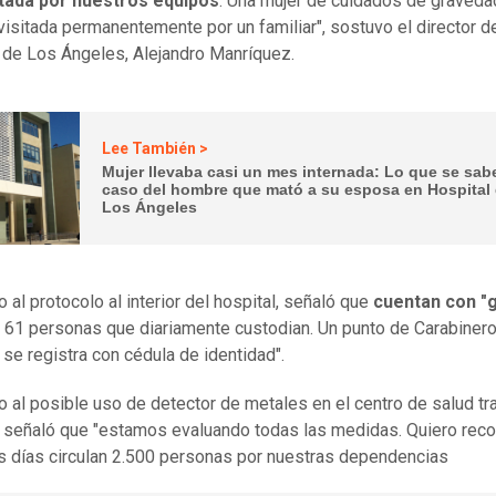
tada por nuestros equipos
. Una mujer de cuidados de graved
a visitada permanentemente por un familiar", sostuvo el director d
 de Los Ángeles, Alejandro Manríquez.
Lee También >
Mujer llevaba casi un mes internada: Lo que se sab
caso del hombre que mató a su esposa en Hospital
Los Ángeles
 al protocolo al interior del hospital, señaló que
cuentan con "g
61 personas que diariamente custodian. Un punto de Carabiner
 se registra con cédula de identidad".
 al posible uso de detector de metales en el centro de salud tra
, señaló que "estamos evaluando todas las medidas. Quiero reco
s días circulan 2.500 personas por nuestras dependencias