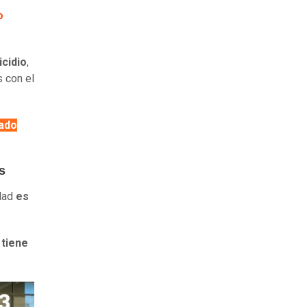
o
icidio
,
s con el
ado
s
idad
es
e
tiene