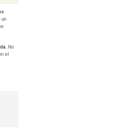
os
n un
se
ida.
No
en el
a