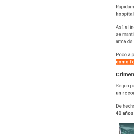
Rápidame
hospital
Así, el i
se manti
arma de
Poco a p
como fem
Crimen
Según p
un reco
De hecho
40 años