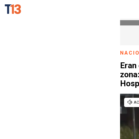
NACI
Eran
zona:
Hosp