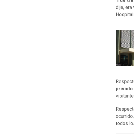
"
Fue tra
dije, er
Hospital
Respecto
privado.
visitante
Respecto
ocurrido
todos lo