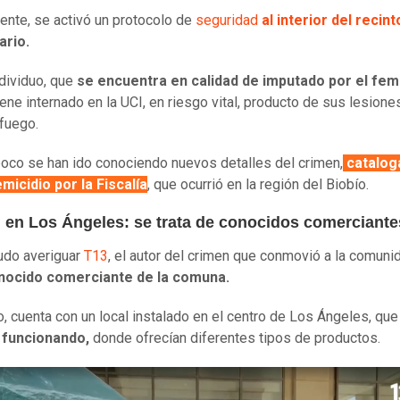
nte, se activó un protocolo de
seguridad
al interior del recint
ario.
ndividuo, que
se encuentra en calidad de imputado por el fem
ene internado en la UCI, en riesgo vital, producto de sus lesione
 fuego.
oco se han ido conociendo nuevos detalles del crimen,
catalog
icidio por la Fiscalía
, que ocurrió en la región del Biobío.
 en Los Ángeles: se trata de conocidos comerciante
udo averiguar
T13
, el autor del crimen que conmovió a la comun
nocido comerciante de la comuna.
, cuenta con un local instalado en el centro de Los Ángeles, qu
 funcionando,
donde ofrecían diferentes tipos de productos.