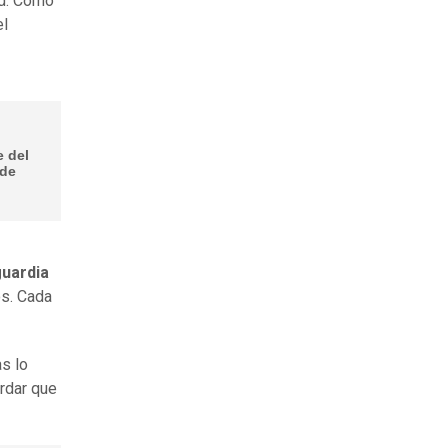
ad. Como
el
e del
 de
uardia
os. Cada
s lo
rdar que