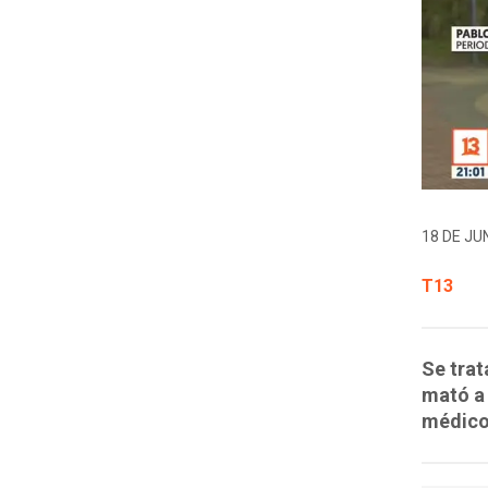
18 DE JUN
T13
Se trat
mató a 
médico