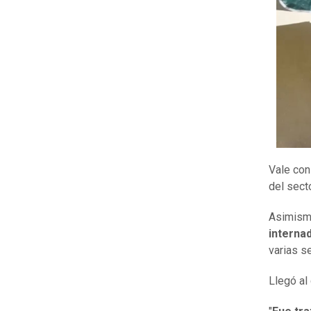
Vale con
del sect
Asimismo
interna
varias s
Llegó al