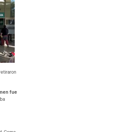
etiraron
imen fue
aba