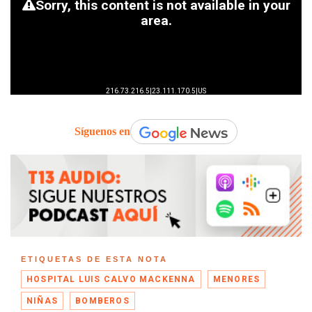
Síguenos en
ETIQUETAS DE ESTA NOTA
HOSPITAL LUIS CALVO MACKENNA
MENORES
NIÑAS
BOMBEROS