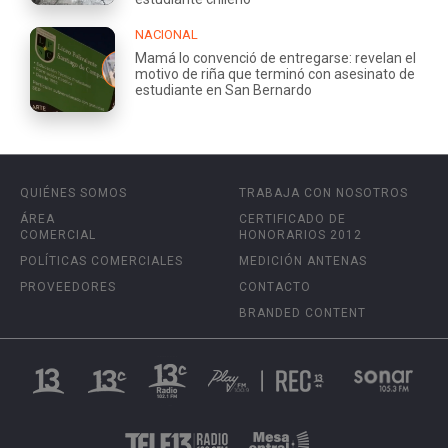
NACIONAL
Mamá lo convenció de entregarse: revelan el
motivo de riña que terminó con asesinato de
estudiante en San Bernardo
QUIÉNES SOMOS
TRABAJA CON NOSOTROS
ÁREA
CERTIFICADO DE
COMERCIAL
HONORARIOS 2012
POLÍTICAS COMERCIALES
MEDICIÓN ANTENAS
PROVEEDORES
CONTACTO
BRANDED CONTENT