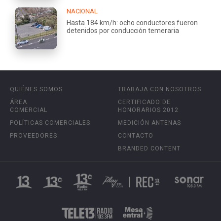
NACIONAL
Hasta 184 km/h: ocho conductores fueron
detenidos por conducción temeraria
QUIÉNES SOMOS
TRABAJA CON NOSOTROS
ÁREA
CERTIFICADO DE
COMERCIAL
HONORARIOS 2012
POLÍTICAS COMERCIALES
MEDICIÓN ANTENAS
PROVEEDORES
CONTACTO
BRANDED CONTENT