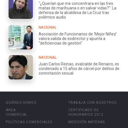
"¿Querían que me concentrara en las tres
matas de marihuana o en salvar vidas?": La
defensa de la alcaldesa de La Cruz tras
polémico audio
NACIONAL
Asociación de Funcionarios de ‘Mejor Niñez’
valora salida de exdirector y apunta a
“deficiencias de gestión”
NACIONAL
Juan Carlos Reinao, exalcalde de Renaico, es
condenado a 15 años de cárcel por delitos de
connotación sexual
QUIÉNES SOMOS
TRABAJA CON NOSOTROS
ÁREA
CERTIFICADO DE
COMERCIAL
HONORARIOS 2012
POLÍTICAS COMERCIALES
MEDICIÓN ANTENAS