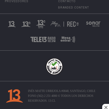
PROVEEDORES
CONTACTO
BRANDED CONTENT
INÉS MATTE URREJOLA #0848, SANTIAGO, CHILE
FONO (562) 2 251 4000 © TODOS LOS DERECHOS
RESERVADOS. 13.CL