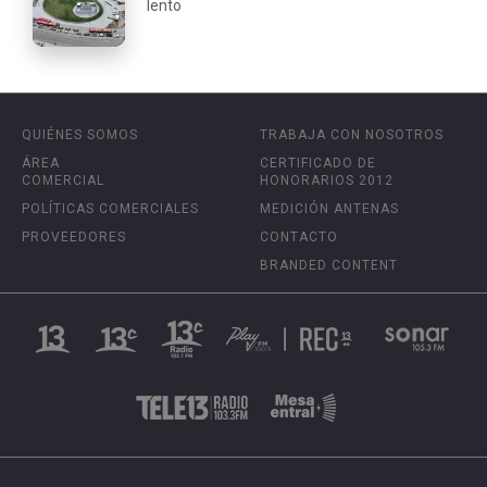
lento
QUIÉNES SOMOS
TRABAJA CON NOSOTROS
ÁREA
CERTIFICADO DE
COMERCIAL
HONORARIOS 2012
POLÍTICAS COMERCIALES
MEDICIÓN ANTENAS
PROVEEDORES
CONTACTO
BRANDED CONTENT