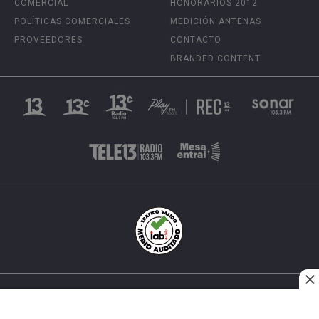
COMERCIAL
HONORARIOS 2012
POLÍTICAS COMERCIALES
MEDICIÓN ANTENAS
PROVEEDORES
CONTACTO
BRANDED CONTENT
INÉS MATTE URREJOLA #0848, SANTIAGO, CHILE
FONO (562) 2 251 4000 © TODOS LOS DERECHOS