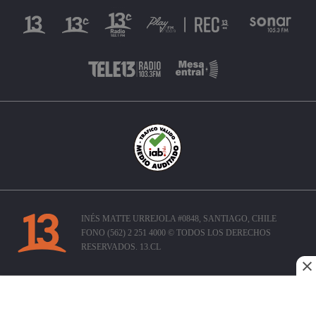
INÉS MATTE URREJOLA #0848, SANTIAGO, CHILE
FONO (562) 2 251 4000 © TODOS LOS DERECHOS
RESERVADOS. 13.CL