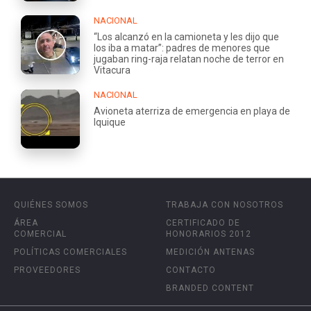
NACIONAL
“Los alcanzó en la camioneta y les dijo que
los iba a matar”: padres de menores que
jugaban ring-raja relatan noche de terror en
Vitacura
NACIONAL
Avioneta aterriza de emergencia en playa de
Iquique
QUIÉNES SOMOS
TRABAJA CON NOSOTROS
ÁREA
CERTIFICADO DE
COMERCIAL
HONORARIOS 2012
POLÍTICAS COMERCIALES
MEDICIÓN ANTENAS
PROVEEDORES
CONTACTO
BRANDED CONTENT