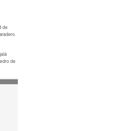
d de
paradero
jalá
Pedro de