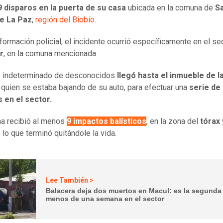
 disparos en la puerta de su casa
ubicada en la comuna de
S
e La Paz
,
región del Biobío
.
formación policial, el incidente ocurrió específicamente en el se
r
, en la comuna mencionada.
o indeterminado de desconocidos
llegó hasta el inmueble de l
quien se estaba bajando de su auto, para efectuar una
serie de
s en el sector.
ma recibió al menos
9 impactos balísticos
, en la zona del
tórax 
, lo que terminó quitándole la vida.
Lee También >
Balacera deja dos muertos en Macul: es la segunda
menos de una semana en el sector