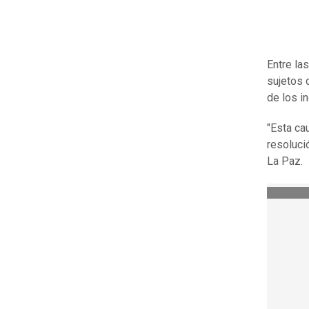
Entre la
sujetos 
de los i
"Esta ca
resolució
La Paz.