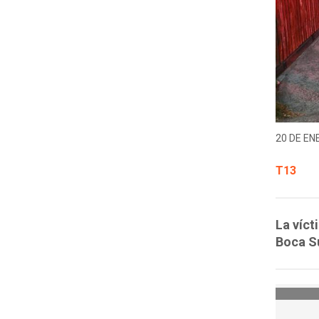
20 DE EN
T13
La víct
Boca Su