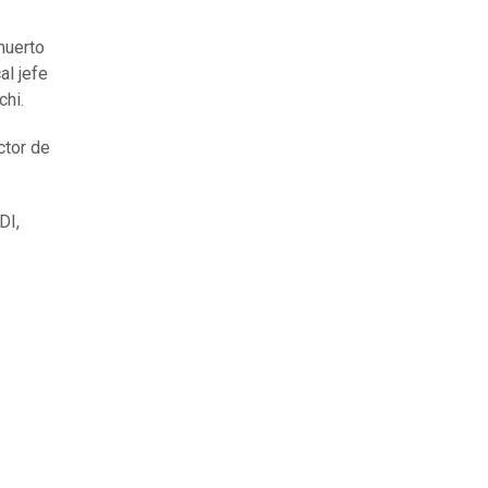
muerto
al jefe
chi.
ctor de
DI,