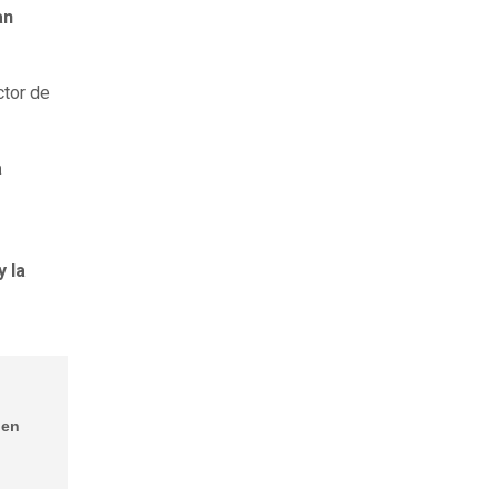
an
ctor de
a
y la
 en