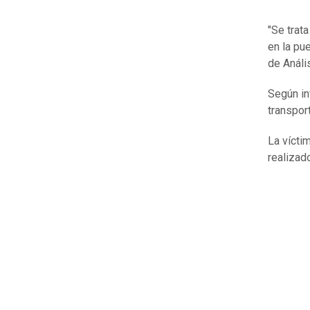
"Se trat
en la pue
de Análi
Según in
transpor
La vícti
realizad