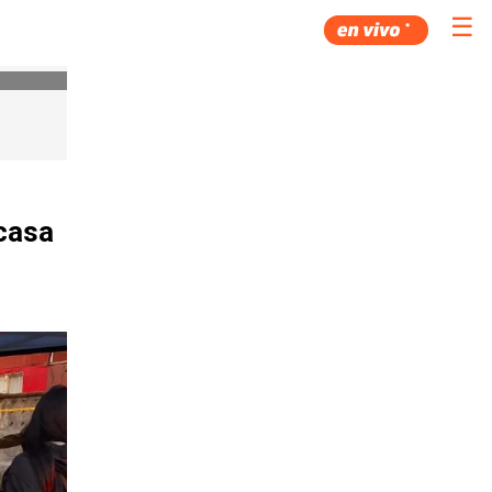
☰
 casa