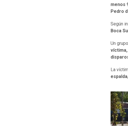
menos 9
Pedro d
Según in
Boca Su
Un grup
víctima,
disparo
La vícti
espalda