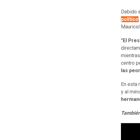
Debido a
político
Mauricio"
"El Pres
directam
mientras
centro p
las peo
En esta 
y al min
hermano
También 