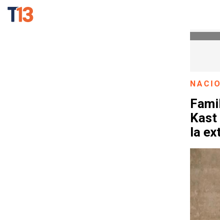
NACI
Fami
Kast 
la e