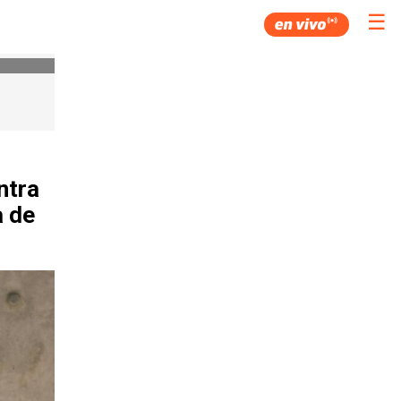
☰
ntra
a de