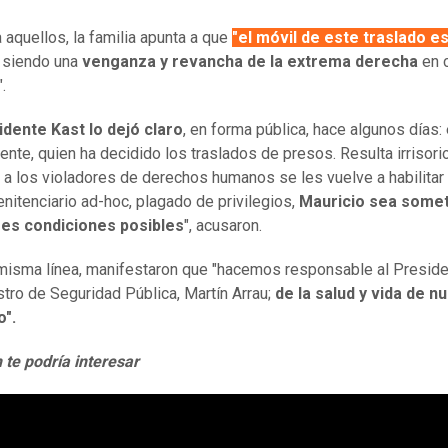
 aquellos, la familia apunta a que
"el móvil de este traslado e
, siendo una
venganza y revancha de la extrema derecha
en c
.
idente Kast lo dejó claro
, en forma pública, hace algunos días: 
ente, quien ha decidido los traslados de presos. Resulta irrisori
 a los violadores de derechos humanos se les vuelve a habilitar
enitenciario ad-hoc, plagado de privilegios,
Mauricio sea somet
res condiciones posibles
", acusaron.
misma línea, manifestaron que "hacemos responsable al Preside
istro de Seguridad Pública, Martín Arrau;
de la salud y vida de n
".
te podría interesar