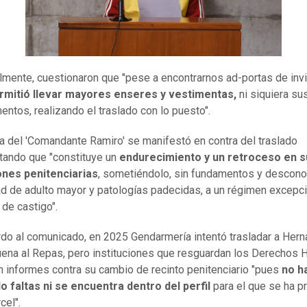
lmente, cuestionaron que "pese a encontrarnos ad-portas de invi
ermitió llevar mayores enseres y vestimentas,
ni siquiera su
ntos, realizando el traslado con lo puesto".
ia del 'Comandante Ramiro' se manifestó en contra del traslado
ando que "constituye un
endurecimiento y un retroceso en s
ones penitenciarias
, sometiéndolo, sin fundamentos y descon
ad de adulto mayor y patologías padecidas, a un régimen excepci
 de castigo".
do al comunicado, en 2025 Gendarmería intentó trasladar a Her
na al Repas, pero instituciones que resguardan los Derechos
n informes contra su cambio de recinto penitenciario "pues
no h
 faltas ni se encuentra dentro del perfil
para el que se ha p
cel".