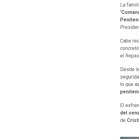
La famil
'Comand
Peniten
Preside
Cabe rec
concretó
el Repas
Desde la
segurida
lo que
s
penitenc
El exfre
del sen
de
Cris