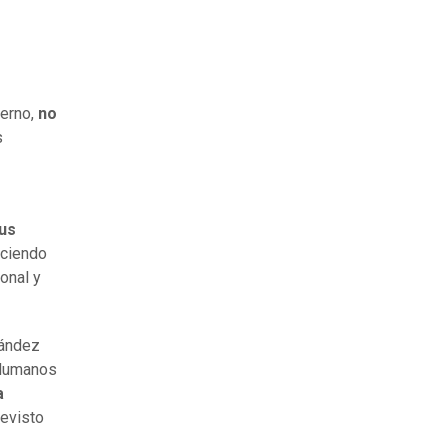
erno,
no
s
us
ociendo
onal y
nández
 Humanos
a
revisto