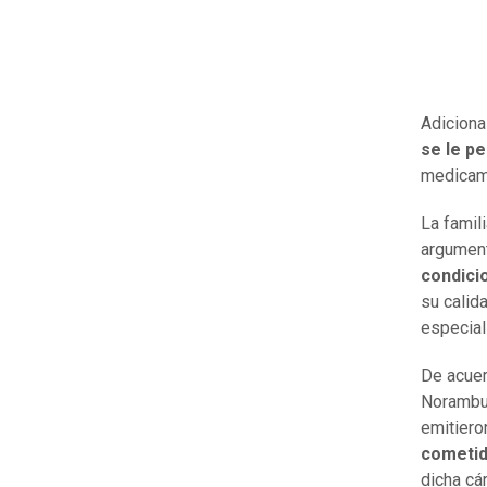
Adiciona
se le p
medicame
La famil
argument
condici
su calid
especial
De acuer
Norambue
emitiero
cometido
dicha cár