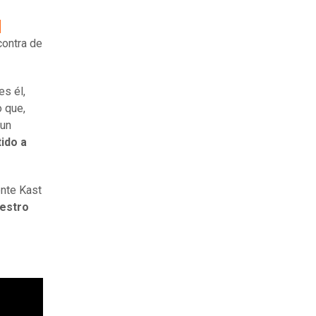
s
ontra de
es él,
o que,
 un
ido a
nte Kast
uestro