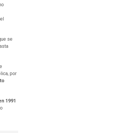
mo
el
que se
asta
e
lica, por
to
en 1991
ño