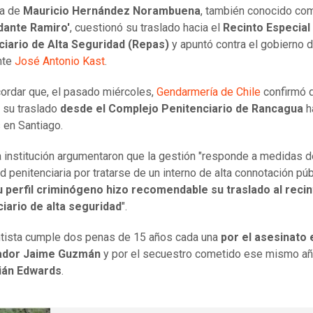
ia de
Mauricio Hernández Norambuena
, también conocido co
ante Ramiro'
, cuestionó su traslado hacia el
Recinto Especial
ciario de Alta Seguridad (Repas)
y apuntó contra el gobierno d
nte
José Antonio Kast
.
ordar que, el pasado miércoles,
Gendarmería de Chile
confirmó 
 su traslado
desde el Complejo Penitenciario de Rancagua
h
 en Santiago.
 institución argumentaron que la gestión "responde a medidas d
d penitenciaria por tratarse de un interno de alta connotación púb
u perfil criminógeno hizo recomendable su traslado al recin
iario de alta seguridad
".
ntista cumple dos penas de 15 años cada una
por el asesinato 
ador Jaime Guzmán
y por el secuestro cometido ese mismo a
tián Edwards
.