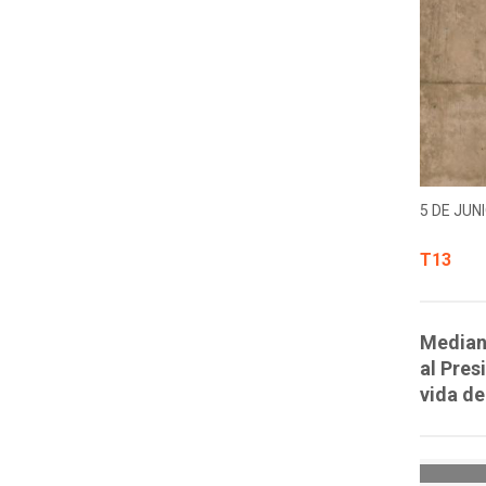
5 DE JUNI
T13
Median
al Pres
vida de