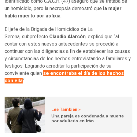
identificado como
C.A.C.H. (47) aseguró que se trataba de
un homicidio, pero la necropsia demostró que
la mujer
había muerto por asfixia
.
El
jefe de la Brigada de Homicidios de La
Serena, subprefecto
Claudio Alarcón
, explicó que “al
contar con estos nuevos antecedentes se procedió a
continuar con las diligencias a fin de establecer las causas
y circunstancias de los hechos entrevistando a familiares y
testigos. Logrando acreditar la participación de su
conviviente quien
se encontraba el día de los hechos
con ella
”.
Lee También >
Una pareja es condenada a muerte
por adulterio en Irán