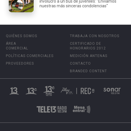
involucró a un bus de juveniles: "Enviamos
nuestras más sinceras condolencias"
QUIÉNES SOMOS
TRABAJA CON NOSOTROS
ÁREA
CERTIFICADO DE
COMERCIAL
HONORARIOS 2012
POLÍTICAS COMERCIALES
MEDICIÓN ANTENAS
PROVEEDORES
CONTACTO
BRANDED CONTENT