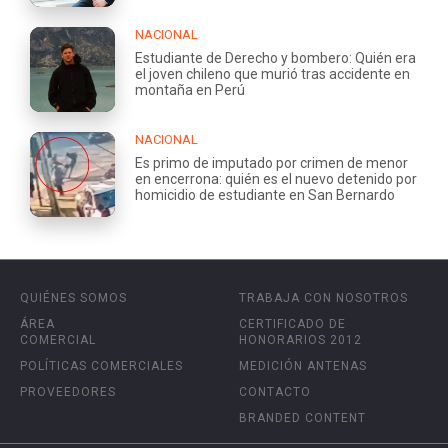
NACIONAL
Estudiante de Derecho y bombero: Quién era
el joven chileno que murió tras accidente en
montaña en Perú
NACIONAL
Es primo de imputado por crimen de menor
en encerrona: quién es el nuevo detenido por
homicidio de estudiante en San Bernardo
QUIÉNES SOMOS
TRABAJA CON NOSOTROS
ÁREA
CERTIFICADO DE
COMERCIAL
HONORARIOS 2012
POLÍTICAS COMERCIALES
MEDICIÓN ANTENAS
PROVEEDORES
CONTACTO
BRANDED CONTENT