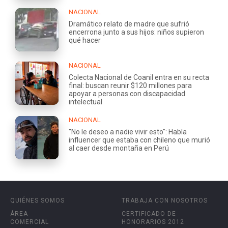
NACIONAL
Dramático relato de madre que sufrió
encerrona junto a sus hijos: niños supieron
qué hacer
NACIONAL
Colecta Nacional de Coanil entra en su recta
final: buscan reunir $120 millones para
apoyar a personas con discapacidad
intelectual
NACIONAL
"No le deseo a nadie vivir esto": Habla
influencer que estaba con chileno que murió
al caer desde montaña en Perú
QUIÉNES SOMOS
TRABAJA CON NOSOTROS
ÁREA
CERTIFICADO DE
COMERCIAL
HONORARIOS 2012