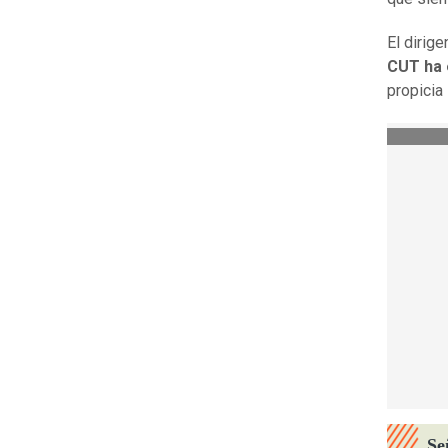
El dirig
CUT ha 
propicia
Se