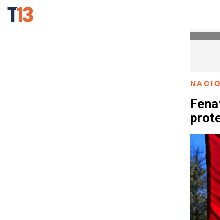
NACI
Fenat
prote