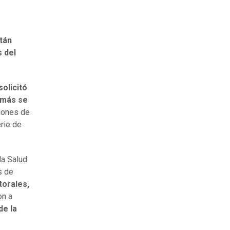
stán
s del
solicitó
emás se
ciones de
erie de
la Salud
s de
torales,
on a
de la