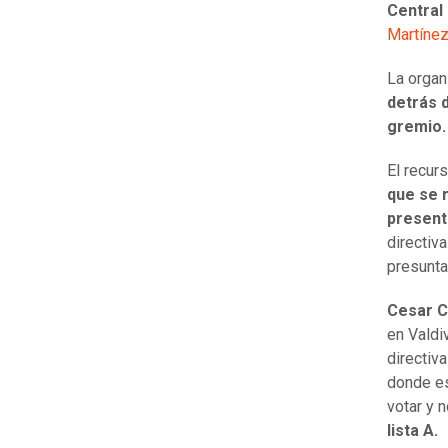
Central
Martínez
La organ
detrás 
gremio.
El recur
que se 
presentó
directiva
presunta
Cesar C
en Valdi
directiva
donde es
votar y 
lista A.