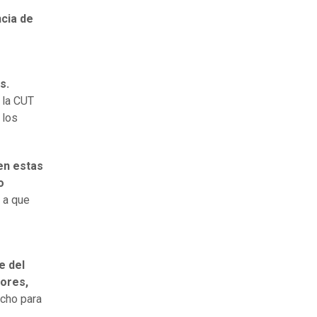
ncia de
s.
 la CUT
 los
en estas
o
 a que
e del
dores,
echo para