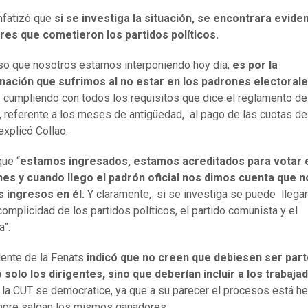
nfatizó que
si se investiga la situación, se encontrara evide
res que cometieron los partidos políticos.
rso que nosotros estamos interponiendo hoy día,
es por la
inación que sufrimos al no estar en los padrones electorale
cumpliendo con todos los requisitos que dice el reglamento de
, referente a los meses de antigüedad, al pago de las cuotas de
explicó Collao.
ue “
estamos ingresados, estamos acreditados para votar 
nes y cuando llego el padrón oficial nos dimos cuenta que n
 ingresos en él.
Y claramente, si se investiga se puede llegar
complicidad de los partidos políticos, el partido comunista y el
a”.
dente de la Fenats
indicó que no creen que debiesen ser part
solo los dirigentes, sino que deberían incluir a los trabaja
 la CUT se democratice, ya que a su parecer el procesos está h
mpre salgan los mismos ganadores.