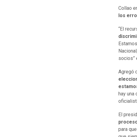
Collao e
los erro
“El recu
discrim
Estamos 
Nacional
socios” 
Agregó q
eleccio
estamos
hay una 
oficialist
El presi
proceso 
para que
que sie