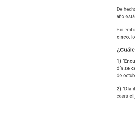
De hecho
año está 
Sin emba
cinco
, 
¿Cuále
1) "Enc
día
se c
de octub
2) "Día
caerá
el