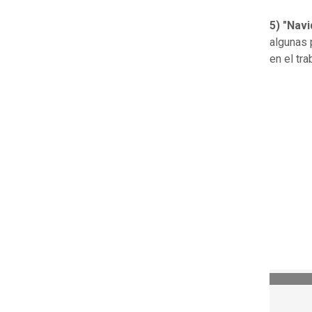
5) "Nav
algunas 
en el tra