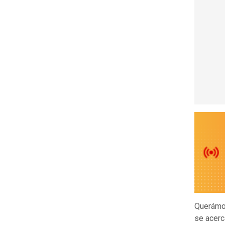
Querámos
se acerca