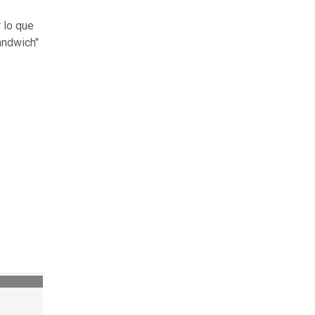
r lo que
andwich"