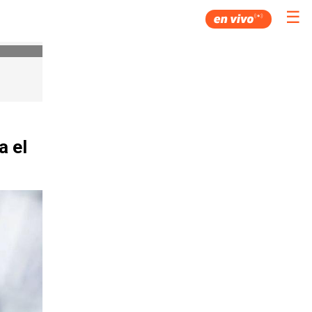
☰
a el