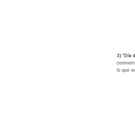
3) "Día 
conmemor
lo que s