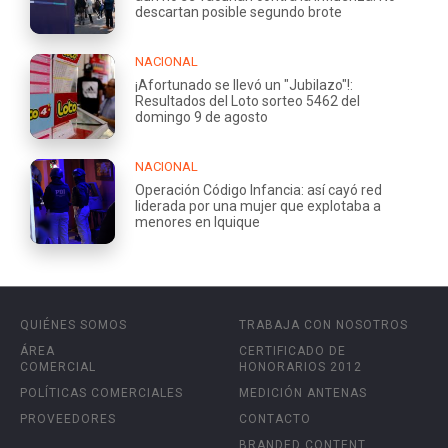
descartan posible segundo brote
NACIONAL
¡Afortunado se llevó un "Jubilazo"!:
Resultados del Loto sorteo 5462 del
domingo 9 de agosto
NACIONAL
Operación Código Infancia: así cayó red
liderada por una mujer que explotaba a
menores en Iquique
QUIÉNES SOMOS
TRABAJA CON NOSOTROS
ÁREA
CERTIFICADO DE
COMERCIAL
HONORARIOS 2012
POLÍTICAS COMERCIALES
MEDICIÓN ANTENAS
PROVEEDORES
CONTACTO
BRANDED CONTENT