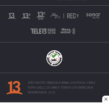
INÉS MATTE URREJOLA #0848, SANTIAGO, CHILE
FONO (562) 2 251 4000 © TODOS LOS DERECHOS
RESERVADOS. 13.CL