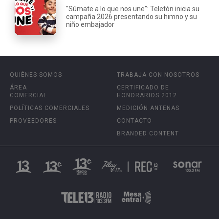
"Súmate a lo que nos une": Teletón inicia su
campaña 2026 presentando su himno y su
niño embajador
QUIÉNES SOMOS
TRABAJA CON NOSOTROS
ÁREA
CERTIFICADO DE
COMERCIAL
HONORARIOS 2012
POLÍTICAS COMERCIALES
MEDICIÓN ANTENAS
PROVEEDORES
CONTACTO
BRANDED CONTENT