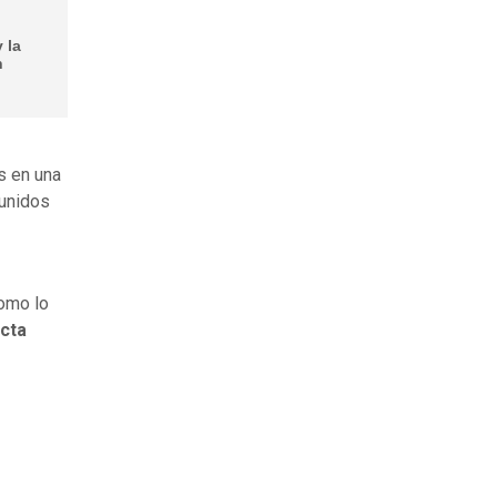
 la
n
s en una
eunidos
como lo
cta