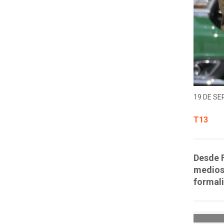
19 DE SE
T13
Desde F
medios 
formali