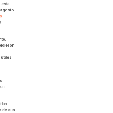
e este
sargento
a
s
nte,
pidieron
útiles
to
 en
rían
n de sus