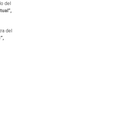
lo del
ual”,
ra del
”,