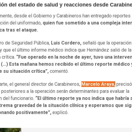
ión del estado de salud y reacciones desde Carabin
mente, desde el Gobierno y Carabineros han entregado reportes 
ción del uniformado,
quien fue sometido a una compleja inte
ca tras el ataque.
tro de Seguridad Pública,
Luis Cordero,
señaló que la operación
 y que el último informe médico indica que Hernández salió de la
 crítica.
“Fue operado en la noche de ayer, tuvo una interve
a (…) Esta mañana hemos recibido el último reporte médico 
e su situación crítica”,
comentó.
arte, el general director de Carabineros,
Marcelo Araya,
precisó
 posteriores a la operación serán determinantes para evaluar la
n del funcionario.
“El último reporte ya nos indica que habría 
xtrema gravedad de la situación clínica y esperamos que sig
onando positivamente”,
explicó.