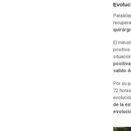
Evoluc
Paralela
recupera
quirúrgi
El minis
positiva
situación
positiv
salido d
Por su p
72 horas
evolució
de la e
evoluci