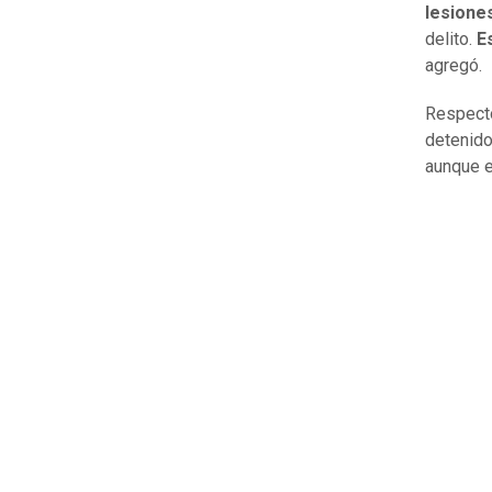
lesione
delito.
E
agregó.
Respecto
detenido
aunque e