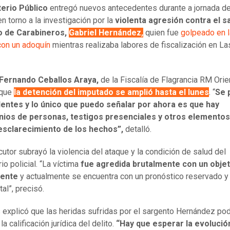
terio Público
entregó nuevos antecedentes durante a jornada d
en torno a la investigación por la
violenta agresión contra el 
 de Carabineros,
Gabriel Hernández,
quien fue
golpeado en l
on un adoquín
mientras realizaba labores de fiscalización en La
Fernando Ceballos Araya,
de la Fiscalía de Flagrancia RM Orie
 que
la detención del imputado se amplió hasta el lunes
. “
Se 
entes y lo único que puedo señalar por ahora es que hay
nios de personas, testigos presenciales y otros elementos 
 esclarecimiento de los hechos”,
detalló.
cutor subrayó la violencia del ataque y la condición de salud del
io policial. “La víctima
fue agredida brutalmente con un obje
dente
y actualmente se encuentra con un pronóstico reservado y
tal”, precisó.
 explicó que las heridas sufridas por el sargento Hernández pod
n la calificación jurídica del delito.
“Hay que esperar la evolució