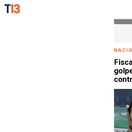
NACI
Fisc
golp
contr