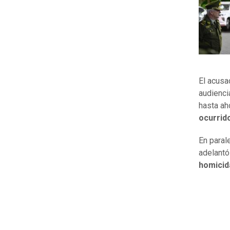
El acusa
audienci
hasta ah
ocurrid
En paral
adelantó
homicid