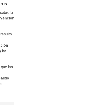
eros
sobre la
rvención
 resultó
nción
y ha
 que las
salido
a