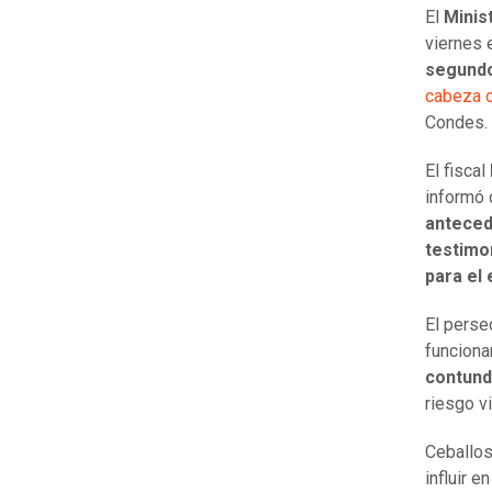
El
Minis
viernes 
segundo
cabeza c
Condes.
El fiscal
informó
anteced
testimo
para el
El perse
funcionar
contun
riesgo vi
Ceballos
influir e