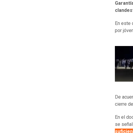
Garantí
clandes
En este 
por jóve
De acuer
cierre de
En el do
se señal
suficie