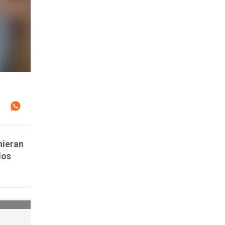
nieran
los