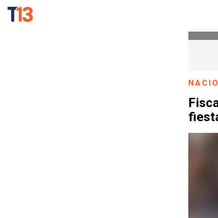
NACI
Fisca
fies