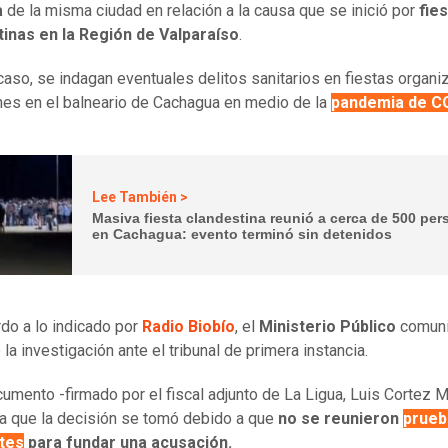
a
de la misma ciudad en relación a la causa que se inició por
fie
tinas en la Región de Valparaíso
.
caso, se indagan eventuales delitos sanitarios en fiestas organ
nes en el balneario de Cachagua en medio de la
pandemia de C
Lee También >
Masiva fiesta clandestina reunió a cerca de 500 pe
en Cachagua: evento terminó sin detenidos
do a lo indicado por
Radio Biobío
, el
Ministerio Público
comuni
 la investigación ante el tribunal de primera instancia.
cumento -firmado por el fiscal adjunto de La Ligua, Luis Cortez 
a que la decisión se tomó debido a que
no se reunieron
prueb
ntes
para fundar una acusación.