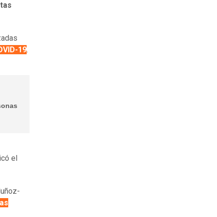
stas
izadas
OVID-19
.
rsonas
có el
Muñoz-
as