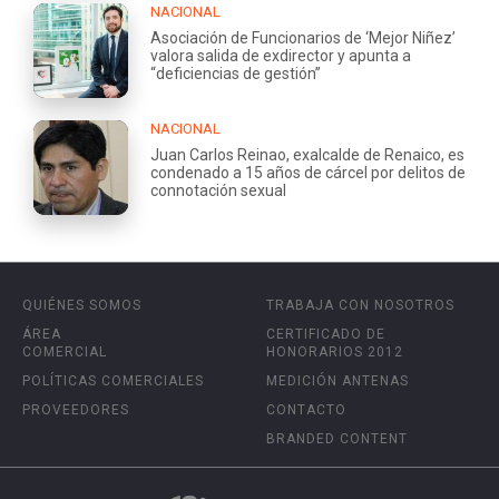
NACIONAL
Asociación de Funcionarios de ‘Mejor Niñez’
valora salida de exdirector y apunta a
“deficiencias de gestión”
NACIONAL
Juan Carlos Reinao, exalcalde de Renaico, es
condenado a 15 años de cárcel por delitos de
connotación sexual
QUIÉNES SOMOS
TRABAJA CON NOSOTROS
ÁREA
CERTIFICADO DE
COMERCIAL
HONORARIOS 2012
POLÍTICAS COMERCIALES
MEDICIÓN ANTENAS
PROVEEDORES
CONTACTO
BRANDED CONTENT