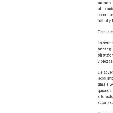
comercia
utilizac
como fun
fútbol y
Para la 
La norma
persegui
pirotéc
y piezas
De acuer
legal im
días a 5
quienes 
artefacto
autoriza