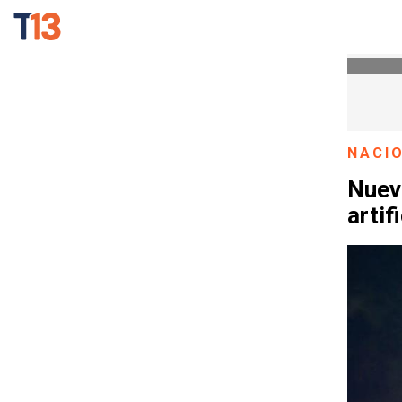
NACI
Nueva
artif