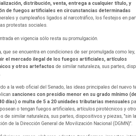
lización, distribución, venta, entrega a cualquier título, y
ión de fuegos artificiales en circunstancias determinadas
erales y cumpleaños ligados al narcotráfico, los festejos en par
 las protestas sociales.
entrada en vigencia sólo resta su promulgación.
, que se encuentra en condiciones de ser promulgada como ley,
r el mercado ilegal de los fuegos artificiales, artículos
nicos y otros artefactos
de similar naturaleza, sus partes, dis
.
do a la web oficial del Senado, las ideas principales del nuevo t
plican
sanciones con presidio menor en su grado mínimo (d
40 días) o multa de 5 a 20 unidades tributarias mensuales
pa
posean o tengan fuegos artificiales, artículos pirotécnicos y otr
s de similar naturaleza, sus partes, dispositivos y piezas, "sin l
ción de la Dirección General de Movilización Nacional (DGMN)".