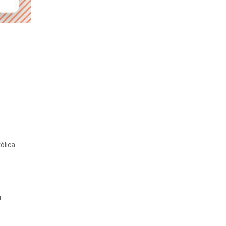
ólica
u