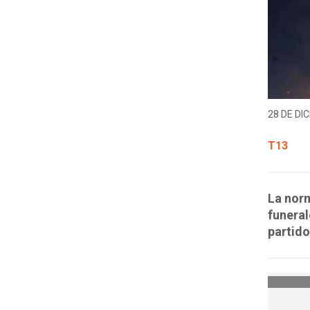
28 DE DIC
T13
La norm
funeral
partido