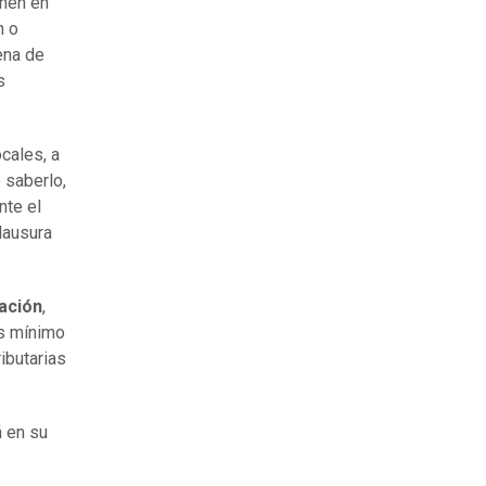
rnen en
n o
ena de
s
cales, a
 saberlo,
nte el
lausura
zación
,
os mínimo
ibutarias
á en su