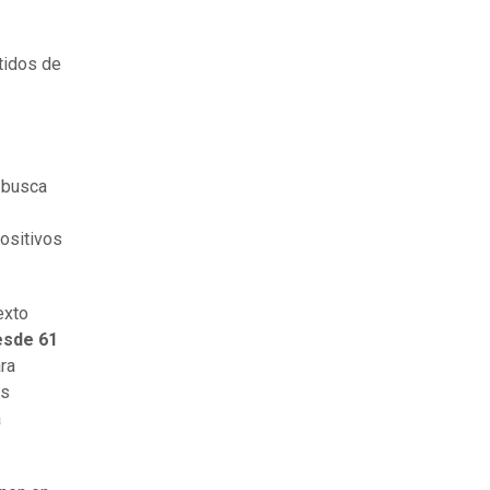
tidos de
 busca
positivos
exto
esde 61
ra
os
a