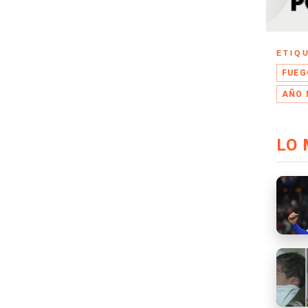
ETIQ
FUEG
AÑO 
LO 