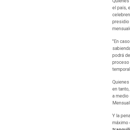
Quienes 
el país,
celebren
presidio
mensual
"En caso
sabienda
podrá de
proceso 
temporal
Quiene
en tanto
a medio 
Mensual
Y la pen
máximo 
tranquil