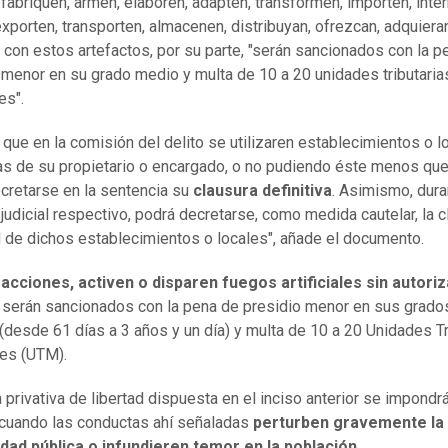
fabriquen, armen, elaboren, adapten, transformen, importen, inte
 exporten, transporten, almacenen, distribuyan, ofrezcan, adquiera
 con estos artefactos, por su parte, "serán sancionados con la p
 menor en su grado medio y multa de 10 a 20 unidades tributaria
es".
 que en la comisión del delito se utilizaren establecimientos o lo
s de su propietario o encargado, o no pudiendo éste menos que
cretarse en la sentencia su
clausura definitiva
. Asimismo, dura
judicial respectivo, podrá decretarse, como medida cautelar, la c
 de dichos establecimientos o locales", añade el documento.
s
acciones, activen o disparen fuegos artificiales sin autori
, serán sancionados con la pena de presidio menor en sus grad
(desde 61 días a 3 años y un día) y multa de 10 a 20 Unidades Tr
es (UTM).
a privativa de libertad dispuesta en el inciso anterior se impondr
cuando las conductas ahí señaladas
perturben gravemente la
idad pública o infundieren temor en la población
.