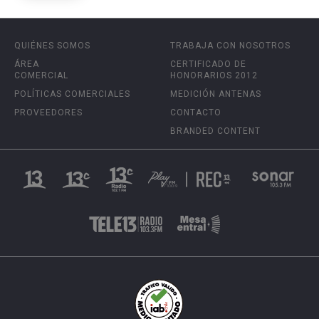
QUIÉNES SOMOS
TRABAJA CON NOSOTROS
ÁREA
CERTIFICADO DE
COMERCIAL
HONORARIOS 2012
POLÍTICAS COMERCIALES
MEDICIÓN ANTENAS
PROVEEDORES
CONTACTO
BRANDED CONTENT