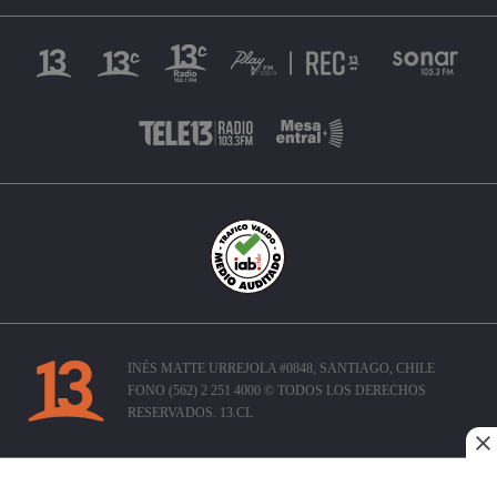
INÉS MATTE URREJOLA #0848, SANTIAGO, CHILE
FONO (562) 2 251 4000 © TODOS LOS DERECHOS
RESERVADOS. 13.CL