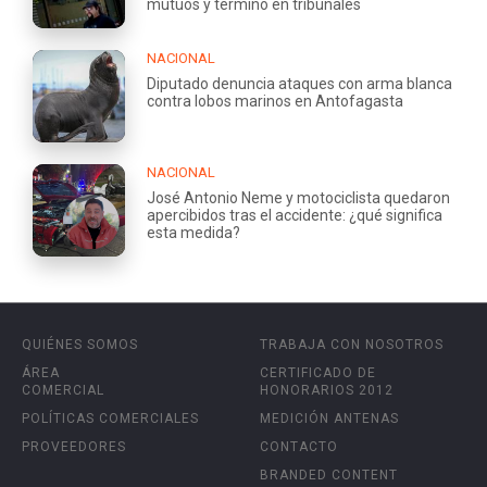
mutuos y terminó en tribunales
NACIONAL
Diputado denuncia ataques con arma blanca
contra lobos marinos en Antofagasta
NACIONAL
José Antonio Neme y motociclista quedaron
apercibidos tras el accidente: ¿qué significa
esta medida?
QUIÉNES SOMOS
TRABAJA CON NOSOTROS
ÁREA
CERTIFICADO DE
COMERCIAL
HONORARIOS 2012
POLÍTICAS COMERCIALES
MEDICIÓN ANTENAS
PROVEEDORES
CONTACTO
BRANDED CONTENT