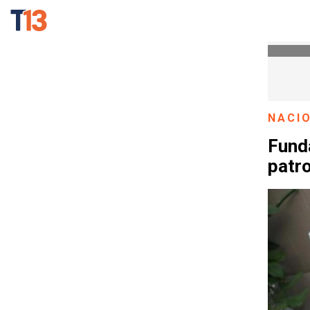
NACI
Fund
patr