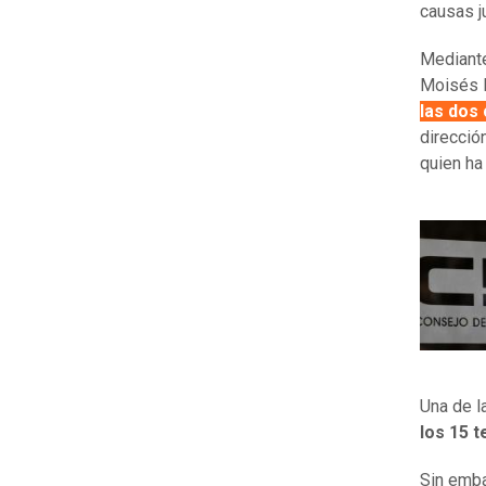
causas j
Mediante
Moisés 
las dos
dirección
quien ha
Una de l
los 15 t
Sin emb