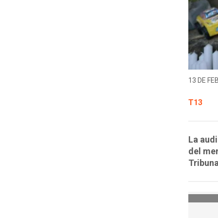
13 DE FE
T13
La audi
del men
Tribuna