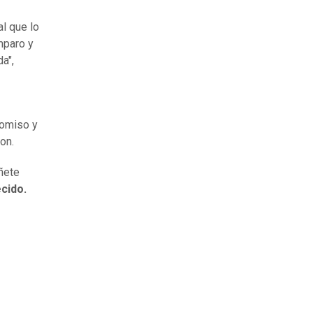
l que lo
mparo y
a",
romiso y
on.
añete
cido.