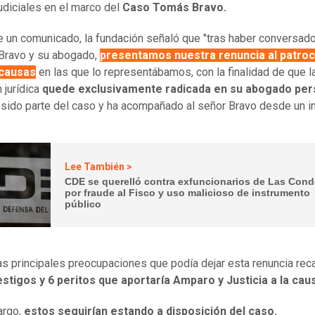
udiciales en el marco del
Caso Tomás Bravo.
 un comunicado, la fundación señaló que "tras haber conversad
Bravo y su abogado,
presentamos nuestra renuncia al patroc
 causas
en las que lo representábamos, con la finalidad de que l
 jurídica
quede exclusivamente radicada en su abogado per
 sido parte del caso y ha acompañado al señor Bravo desde un ini
Lee También >
CDE se querelló contra exfuncionarios de Las Con
por fraude al Fisco y uso malicioso de instrumento
público
as principales preocupaciones que podía dejar esta renuncia rec
estigos y 6 peritos que aportaría Amparo y Justicia a la cau
argo,
estos seguirían estando a disposición del caso.