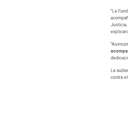
"La Fund
acompañ
Justicia
explicar
"Asimism
acompañ
dedicaci
La audie
contra e