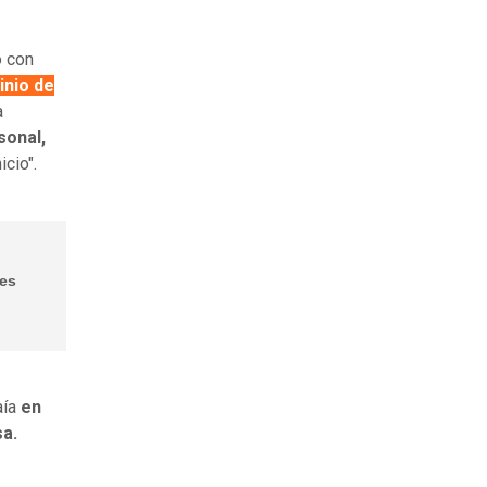
o con
inio de
a
sonal,
cio".
des
aía
en
sa.