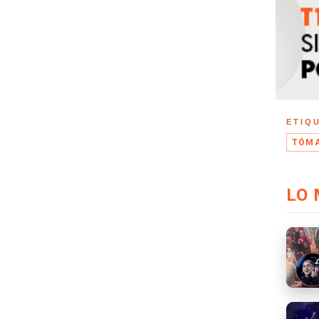
ETIQ
TÓMA
LO 