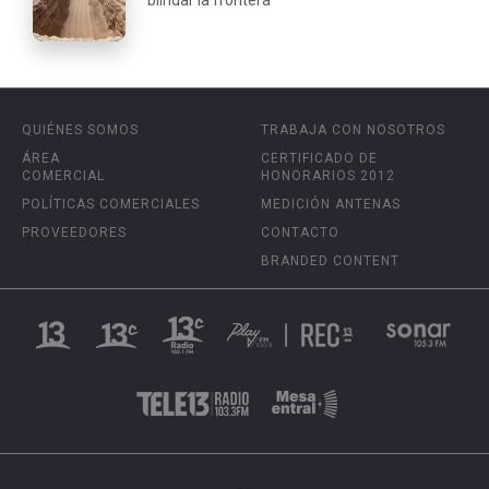
QUIÉNES SOMOS
TRABAJA CON NOSOTROS
ÁREA
CERTIFICADO DE
COMERCIAL
HONORARIOS 2012
POLÍTICAS COMERCIALES
MEDICIÓN ANTENAS
PROVEEDORES
CONTACTO
BRANDED CONTENT