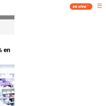
☰
% en