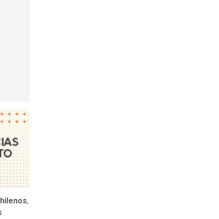
chilenos
,
s