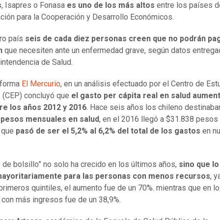
s
, Isapres o Fonasa
es uno de los más altos
entre los países d
ción para la Cooperación y Desarrollo Económicos.
ro país
seis de cada diez personas creen que no podrán pag
n
que necesiten ante un enfermedad grave, según datos entrega
intendencia de Salud.
nforma
El Mercurio
, en un análisis efectuado por el Centro de Est
s (CEP) concluyó que
el gasto per cápita real en salud aumen
re los años 2012 y 2016
. Hace seis años los chileno destinaba
 pesos mensuales en salud
, en el 2016 llegó a $31.838 pesos
a que
pasó de ser el 5,2% al 6,2% del total de los gastos
en nu
o de bolsillo” no solo ha crecido en los últimos años,
sino que lo
ayoritariamente para las personas con menos recursos
, 
 primeros quintiles, el aumento fue de un 70%. mientras que en l
s con más ingresos fue de un 38,9%.