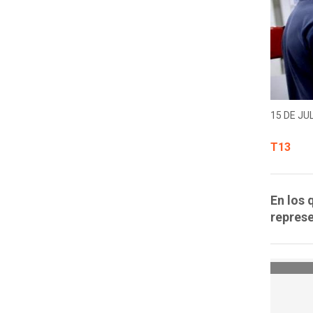
15 DE JUL
T13
En los 
repres