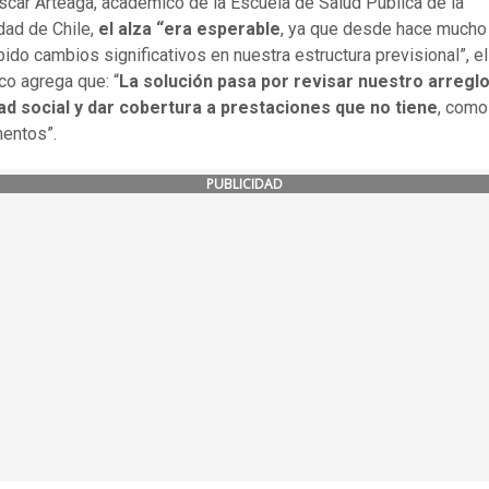
car Arteaga, académico de la Escuela de Salud Pública de la
dad de Chile,
el alza “era esperable
, ya que desde hace mucho
bido cambios significativos en nuestra estructura previsional”, el
o agrega que: “
La solución pasa por revisar nuestro arregl
ad social y dar cobertura a prestaciones que no tiene
, como
entos”.
PUBLICIDAD