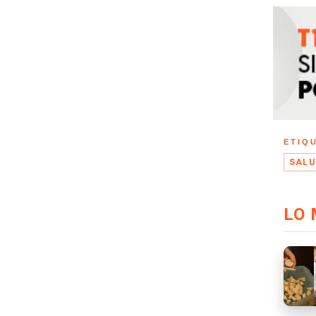
ETIQ
SALU
LO 