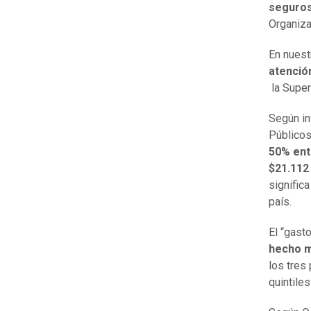
seguro
Organiza
En nuest
atenció
la Super
Según i
Público
50% ent
$21.112
signific
país.
El “gast
hecho m
los tres
quintile