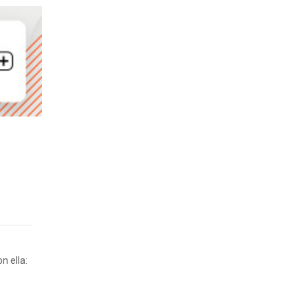
n ella:
s