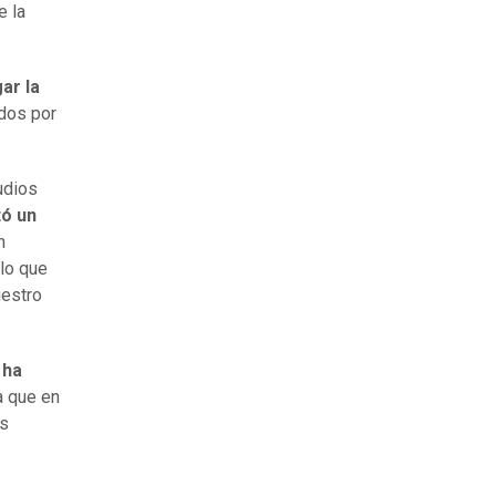
e la
ar la
dos por
udios
tó un
n
 lo que
estro
 ha
ya que en
os