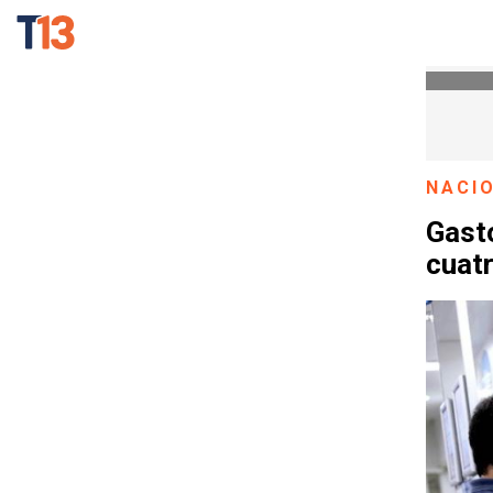
NACI
Gast
cuat