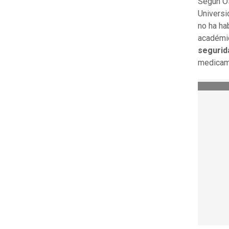
Según Os
Universi
no ha ha
académic
segurid
medicam