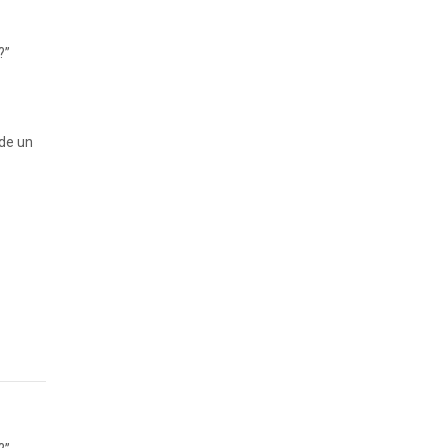
?”
 de un