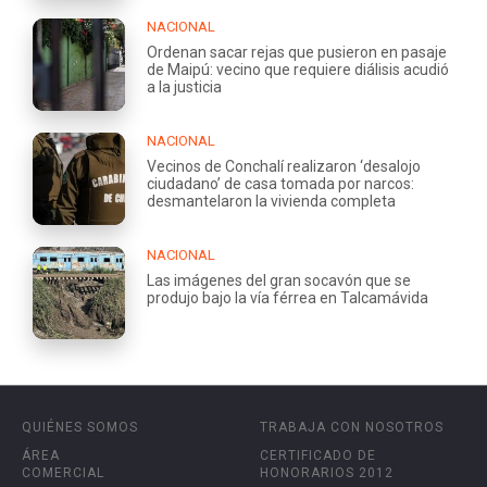
NACIONAL
Ordenan sacar rejas que pusieron en pasaje
de Maipú: vecino que requiere diálisis acudió
a la justicia
NACIONAL
Vecinos de Conchalí realizaron ‘desalojo
ciudadano’ de casa tomada por narcos:
desmantelaron la vivienda completa
NACIONAL
Las imágenes del gran socavón que se
produjo bajo la vía férrea en Talcamávida
QUIÉNES SOMOS
TRABAJA CON NOSOTROS
ÁREA
CERTIFICADO DE
COMERCIAL
HONORARIOS 2012