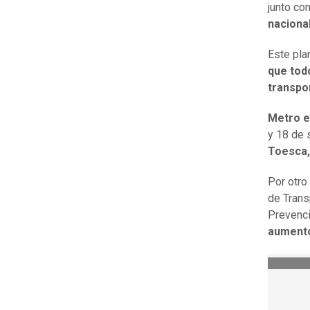
junto co
nacional
Este pla
que todo
transpor
Metro e
y 18 de 
Toesca,
Por otro
de Tran
Prevenci
aumento 