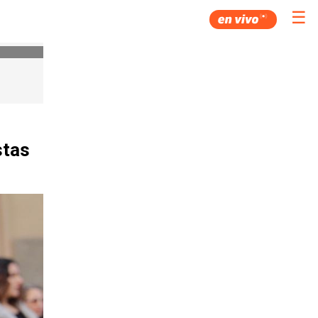
☰
stas