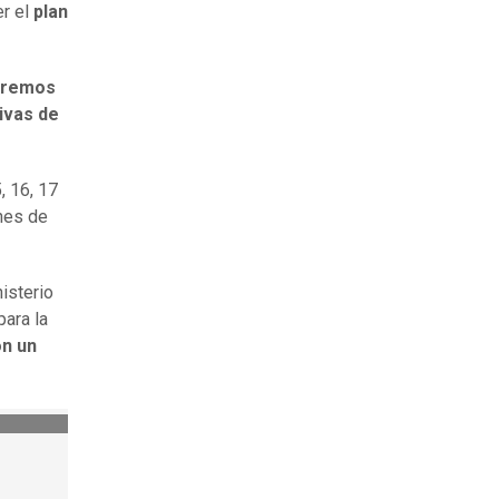
er el
plan
eremos
tivas de
, 16, 17
ones de
nisterio
para la
on un