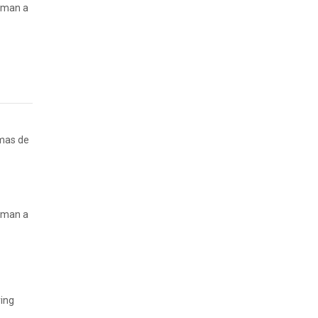
laman a
rmas de
laman a
ring