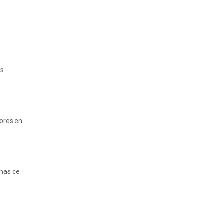
es
yores en
rmas de