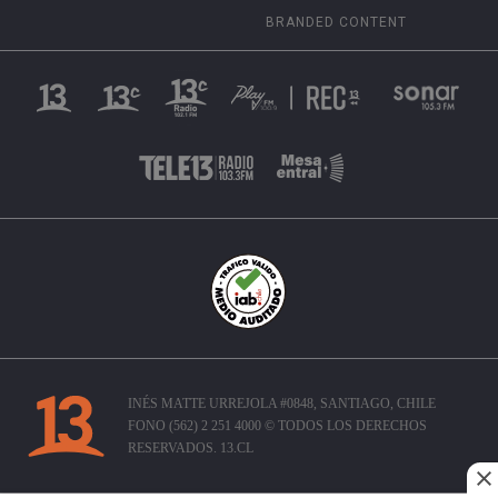
BRANDED CONTENT
INÉS MATTE URREJOLA #0848, SANTIAGO, CHILE
FONO (562) 2 251 4000 © TODOS LOS DERECHOS
RESERVADOS. 13.CL