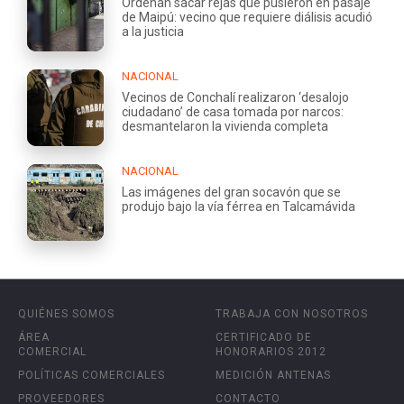
Ordenan sacar rejas que pusieron en pasaje
de Maipú: vecino que requiere diálisis acudió
a la justicia
NACIONAL
Vecinos de Conchalí realizaron ‘desalojo
ciudadano’ de casa tomada por narcos:
desmantelaron la vivienda completa
NACIONAL
Las imágenes del gran socavón que se
produjo bajo la vía férrea en Talcamávida
QUIÉNES SOMOS
TRABAJA CON NOSOTROS
ÁREA
CERTIFICADO DE
COMERCIAL
HONORARIOS 2012
POLÍTICAS COMERCIALES
MEDICIÓN ANTENAS
PROVEEDORES
CONTACTO