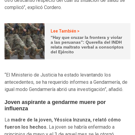
otro descanso respecto del cual su situación de salud se
complicó”, explicó Cordero.
Lee También >
“Hay que cruzar la frontera y violar
a las peruanas”: Querella del INDH
relata maltrato verbal a conscriptos
del Ejército
“El Ministerio de Justicia ha estado levantando los
antecedentes, se ha requerido informes a Gendarmería, de
igual modo Gendarmería abrió una investigación”, añadió.
Joven aspirante a gendarme muere por
influenza
La
madre de la joven, Yéssica Inzunza, relató cómo
fueron los hechos.
La joven se habría enfermado a
principios de mayo y el 3 de aquel mes se le otorgó