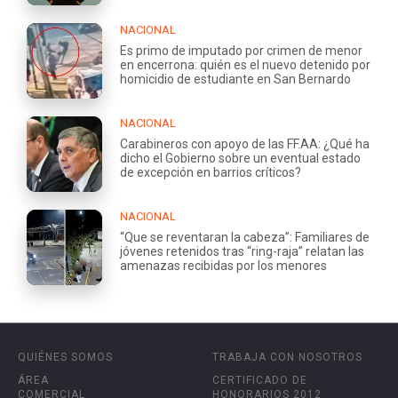
NACIONAL
Es primo de imputado por crimen de menor
en encerrona: quién es el nuevo detenido por
homicidio de estudiante en San Bernardo
NACIONAL
Carabineros con apoyo de las FF.AA: ¿Qué ha
dicho el Gobierno sobre un eventual estado
de excepción en barrios críticos?
NACIONAL
“Que se reventaran la cabeza”: Familiares de
jóvenes retenidos tras “ring-raja” relatan las
amenazas recibidas por los menores
QUIÉNES SOMOS
TRABAJA CON NOSOTROS
ÁREA
CERTIFICADO DE
COMERCIAL
HONORARIOS 2012