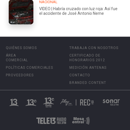
NACIONAL
VIDEO | Habría cruzado con luz roja: Así fue
el accidente de José Antonio Neme
QUIÉNES SOMOS
TRABAJA CON NOSOTROS
ÁREA
CERTIFICADO DE
COMERCIAL
HONORARIOS 2012
POLÍTICAS COMERCIALES
MEDICIÓN ANTENAS
PROVEEDORES
CONTACTO
BRANDED CONTENT